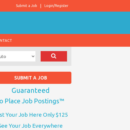
Submit a Job
Login/Register
NTACT
SUBMIT A JOB
Guaranteed
o Place Job Postings™
st Your Job Here Only $125
See Your Job Everywhere