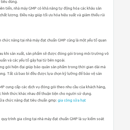
 tiêu dùng.
iên tiến, nhà máy GMP có khả năng tự động hóa các khâu sản
hất lượng. Điều này giúp tối ưu hóa hiệu suất và giảm thiểu rủi
 chức năng tại nhà máy đạt chuẩn GMP cũng là một yếu tố quan
au khi sản xuất, sản phẩm sẽ được đóng gói trong môi trường vô
uẩn và các yếu tố gây hại từ bên ngoài.
ng gói hiện đại giúp bảo quản sản phẩm trong thời gian dài mà
ọng. Tất cả bao bì đều được lựa chọn kỹ lưỡng để bảo vệ sản
P cung cấp các dịch vụ đóng gói theo nhu cầu của khách hàng,
c hình thức khác nhau để thuận tiện cho người sử dụng.
ữa chức năng đạt tiêu chuẩn gmp:
gia công sữa hạt
 quy trình gia công tại nhà máy đạt chuẩn GMP là sự kiểm soát