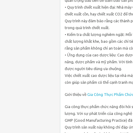
quan trọng đầu tiên để đảm bảo sản ph
• Quy trình chiết xuất hiện đại: Nhà má
chiết xuất cồn, hay chiết xuất CO2 để th
Quy trình này đảm bảo rằng các thành p
trong quá trình chiết xuất.
• Kiểm tra chất lượng nghiêm ngặt: Mỗi 
chất lượng khắt khe, bao gồm các chỉ tiê
rằng sản phẩm không chỉ an toàn mà còn
• Ứng dụng của cao dược liệu: Cao dược
năng, dược phẩm và mỹ phẩm. Với tính n
được người tiêu dùng ưa chuộng.
Việc chiết xuất cao dược liệu tại nhà 
còn giúp sản phẩm có thể cạnh tranh mạ
Giới thiệu về
Gia Công Thực Phẩm Chứ
Gia công thực phẩm chức năng đòi hỏi s
lượng. Với sự phát triển của công nghệ
GMP (Good Manufacturing Practice) đã 
Quy trình sản xuất này không chỉ đáp ứ