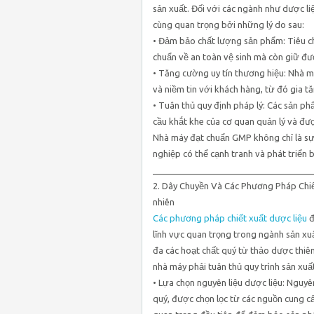
sản xuất. Đối với các ngành như dược l
cùng quan trọng bởi những lý do sau:
• Đảm bảo chất lượng sản phẩm: Tiêu c
chuẩn về an toàn vệ sinh mà còn giữ đư
• Tăng cường uy tín thương hiệu: Nhà 
và niềm tin với khách hàng, từ đó gia tă
• Tuân thủ quy định pháp lý: Các sản 
cầu khắt khe của cơ quan quản lý và đư
Nhà máy đạt chuẩn GMP không chỉ là sự
nghiệp có thể cạnh tranh và phát triển 
________________________________
2. Dây Chuyền Và Các Phương Pháp Chiết
nhiên
Các phương pháp chiết xuất dược liệu
đ
lĩnh vực quan trọng trong ngành sản xu
đa các hoạt chất quý từ thảo dược thiê
nhà máy phải tuân thủ quy trình sản xuấ
• Lựa chọn nguyên liệu dược liệu: Nguyê
quý, được chọn lọc từ các nguồn cung cấ