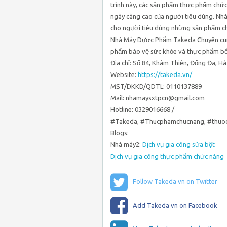
trình này, các sản phẩm thực phẩm chứ
ngày càng cao của người tiêu dùng. Nhà
cho người tiêu dùng những sản phẩm chấ
Nhà Máy Dược Phẩm Takeda Chuyên cun
phẩm bảo vệ sức khỏe và thực phẩm bổ
Địa chỉ: Số 84, Khâm Thiên, Đống Đa, Hà
Website:
https://takeda.vn/
MST/DKKD/QDTL: 0110137889
Mail: nhamaysxtpcn@gmail.com
Hotline: 0329016668 /
#Takeda, #Thucphamchucnang, #thuoc
Blogs:
Nhà máy2:
Dịch vụ gia công sữa bột
Dịch vụ gia công thực phẩm chức năng
Follow Takeda vn on Twitter
Add Takeda vn on Facebook