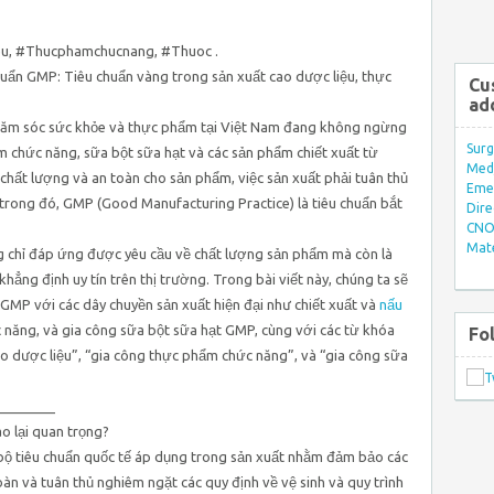
eu, #Thucphamchucnang, #Thuoc .
uẩn GMP: Tiêu chuẩn vàng trong sản xuất cao dược liệu, thực
Cu
ad
chăm sóc sức khỏe và thực phẩm tại Việt Nam đang không ngừng
Surg
m chức năng, sữa bột sữa hạt và các sản phẩm chiết xuất từ
Med/
chất lượng và an toàn cho sản phẩm, việc sản xuất phải tuân thủ
Eme
 trong đó, GMP (Good Manufacturing Practice) là tiêu chuẩn bắt
Dire
CNO 
Mate
 chỉ đáp ứng được yêu cầu về chất lượng sản phẩm mà còn là
hẳng định uy tín trên thị trường. Trong bài viết này, chúng ta sẽ
 GMP với các dây chuyền sản xuất hiện đại như chiết xuất và
nấu
 năng, và gia công sữa bột sữa hạt GMP, cùng với các từ khóa
Fo
ao dược liệu”, “gia công thực phẩm chức năng”, và “gia công sữa
________
ao lại quan trọng?
bộ tiêu chuẩn quốc tế áp dụng trong sản xuất nhằm đảm bảo các
àn và tuân thủ nghiêm ngặt các quy định về vệ sinh và quy trình