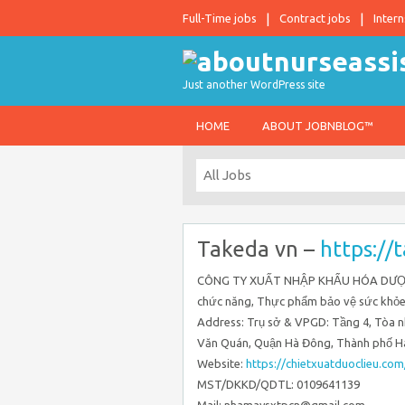
Full-Time jobs
Contract jobs
Intern
Just another WordPress site
HOME
ABOUT JOBNBLOG™
Takeda vn –
https://
CÔNG TY XUẤT NHẬP KHẨU HÓA DƯỢC I
chức năng, Thực phẩm bảo vệ sức khỏe
Address: Trụ sở & VPGD: Tầng 4, Tòa 
Văn Quán, Quận Hà Đông, Thành phố Hà
Website:
https://chietxuatduoclieu.com
MST/DKKD/QDTL: 0109641139