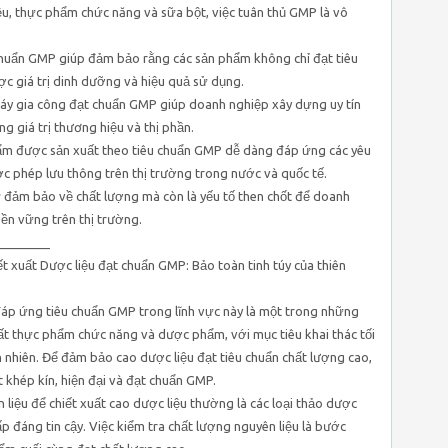
iệu, thực phẩm chức năng và sữa bột, việc tuân thủ GMP là vô
huẩn GMP giúp đảm bảo rằng các sản phẩm không chỉ đạt tiêu
ợc giá trị dinh dưỡng và hiệu quả sử dụng.
máy gia công đạt chuẩn GMP giúp doanh nghiệp xây dựng uy tín
ng giá trị thương hiệu và thị phần.
phẩm được sản xuất theo tiêu chuẩn GMP dễ dàng đáp ứng các yêu
ợc phép lưu thông trên thị trường trong nước và quốc tế.
 đảm bảo về chất lượng mà còn là yếu tố then chốt để doanh
bền vững trên thị trường.
________
 xuất Dược liệu đạt chuẩn GMP: Bảo toàn tinh túy của thiên
áp ứng tiêu chuẩn GMP trong lĩnh vực này là một trong những
ất thực phẩm chức năng và dược phẩm, với mục tiêu khai thác tối
n nhiên. Để đảm bảo cao dược liệu đạt tiêu chuẩn chất lượng cao,
t khép kín, hiện đại và đạt chuẩn GMP.
n liệu để chiết xuất cao dược liệu thường là các loại thảo dược
p đáng tin cậy. Việc kiểm tra chất lượng nguyên liệu là bước