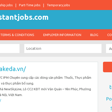
ship jobs
Part-Time jobs
Temporary jobs
TERMS & CONDITIONS
EMPLOYER INFORMATION
BLOG
CO
takeda.vn/
PM Chuyên cung cấp các dòng sản phẩm: Thuốc, Thực phẩm
 và thực phẩm bổ sung.
t
nhà NewSkyLine, Lô CC2 KĐT mới Văn Quán – Yên Phúc, Phường
 Nội, Việt Nam.
Po
/