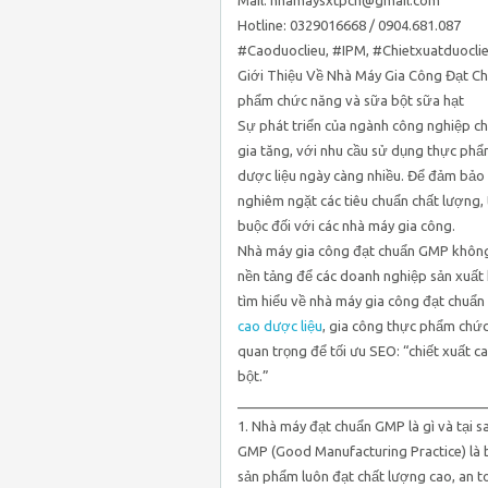
Mail: nhamaysxtpcn@gmail.com
Hotline: 0329016668 / 0904.681.087
#Caoduoclieu, #IPM, #Chietxuatduocli
Giới Thiệu Về Nhà Máy Gia Công Đạt Ch
phẩm chức năng và sữa bột sữa hạt
Sự phát triển của ngành công nghiệp 
gia tăng, với nhu cầu sử dụng thực phẩ
dược liệu ngày càng nhiều. Để đảm bảo 
nghiêm ngặt các tiêu chuẩn chất lượng,
buộc đối với các nhà máy gia công.
Nhà máy gia công đạt chuẩn GMP không
nền tảng để các doanh nghiệp sản xuất k
tìm hiểu về nhà máy gia công đạt chuẩn
cao dược liệu
, gia công thực phẩm chức
quan trọng để tối ưu SEO: “chiết xuất c
bột.”
________________________________
1. Nhà máy đạt chuẩn GMP là gì và tại s
GMP (Good Manufacturing Practice) là 
sản phẩm luôn đạt chất lượng cao, an to