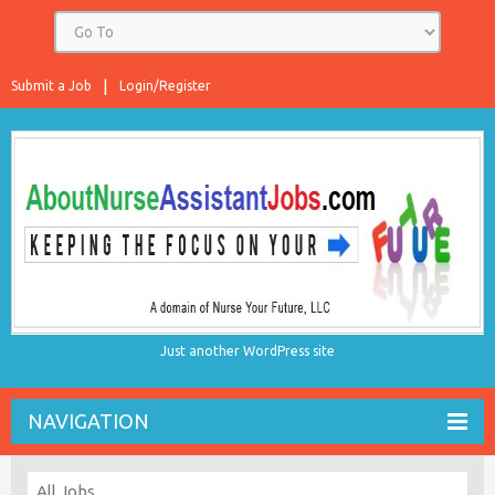
Submit a Job
Login/Register
Just another WordPress site
NAVIGATION