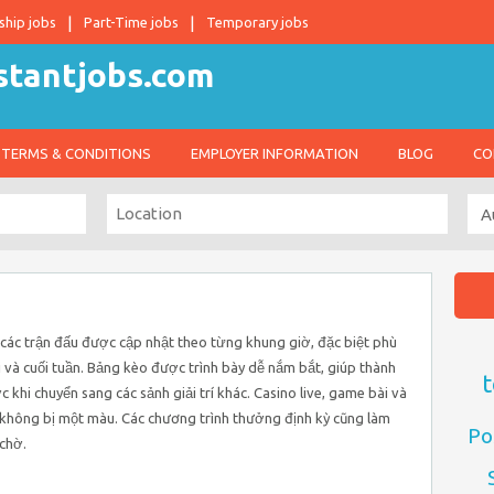
ship jobs
Part-Time jobs
Temporary jobs
TERMS & CONDITIONS
EMPLOYER INFORMATION
BLOG
CO
các trận đấu được cập nhật theo từng khung giờ, đặc biệt phù
 và cuối tuần. Bảng kèo được trình bày dễ nắm bắt, giúp thành
t
 khi chuyển sang các sảnh giải trí khác. Casino live, game bài và
m không bị một màu. Các chương trình thưởng định kỳ cũng làm
Po
 chờ.